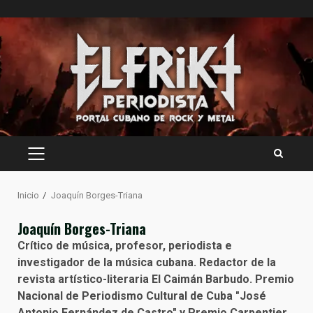
Saltar
al
contenido
MENÚ
PRINCIPAL
Inicio
Joaquín Borges-Triana
Joaquín Borges-Triana
Crítico de música, profesor, periodista e
investigador de la música cubana.​ Redactor de la
revista artístico-literaria El Caimán Barbudo. Premio
Nacional de Periodismo Cultural de Cuba "José
Antonio Fernández de Castro" y Premio Carpentier