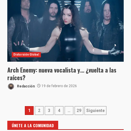
Distorsión Global
Arch Enemy: nueva vocalista y… ¿vuelta a las
raíces?
Redacción
19 de febrero de 2026
Paginación
1
2
3
4
…
29
Siguiente
de
ÚNETE A LA COMUNIDAD