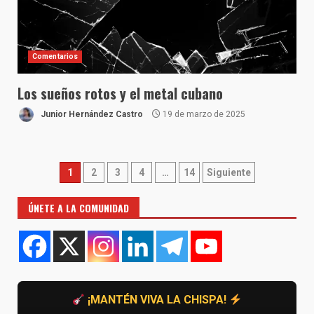
Comentarios
Los sueños rotos y el metal cubano
Junior Hernández Castro
19 de marzo de 2025
Paginación
1
2
3
4
…
14
Siguiente
de
ÚNETE A LA COMUNIDAD
entradas
¡MANTÉN VIVA LA CHISPA!