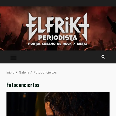
Saltar
al
contenido
MENÚ
PRINCIPAL
Inicio
Galería
Fotoconciertos
Fotoconciertos