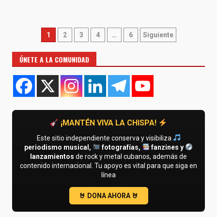
Paginación
1
2
3
4
…
6
Siguiente
de
ÚNETE A LA COMUNIDAD
entradas
¡MANTÉN VIVA LA CHISPA!
Este sitio independiente conserva y visibiliza
periodismo musical,
fotografías,
fanzines y
lanzamientos
de rock y metal cubanos, además de
contenido internacional. Tu apoyo es vital para que siga en
línea