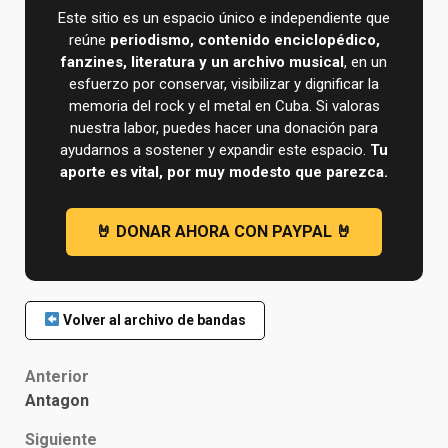
Este sitio es un espacio único e independiente que
reúne
periodismo, contenido enciclopédico,
fanzines, literatura y un archivo musical
, en un
esfuerzo por conservar, visibilizar y dignificar la
memoria del rock y el metal en Cuba. Si valoras
nuestra labor, puedes hacer una donación para
ayudarnos a sostener y expandir este espacio.
Tu
aporte es vital, por muy modesto que parezca.
Volver al archivo de bandas
Post
Anterior
Antagon
navigation
Siguiente