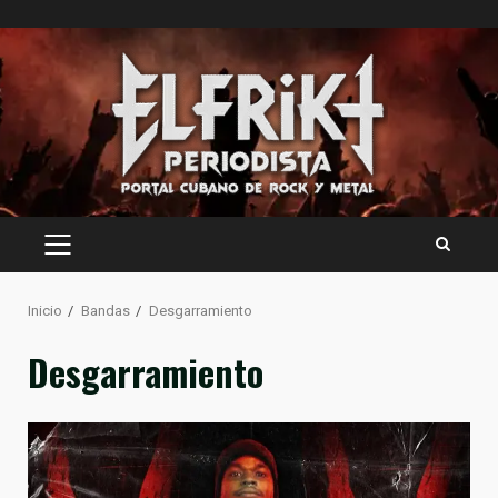
Saltar
al
contenido
MENÚ
PRINCIPAL
Inicio
Bandas
Desgarramiento
Desgarramiento