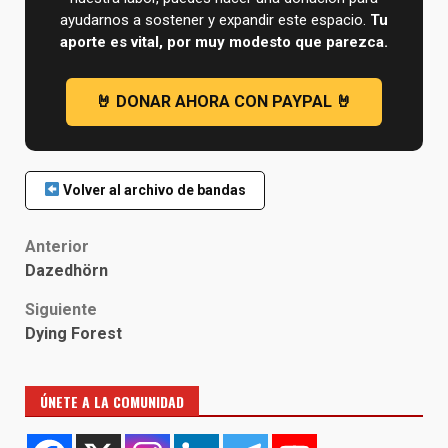
ayudarnos a sostener y expandir este espacio.
Tu
aporte es vital, por muy modesto que parezca.
Volver al archivo de bandas
Post
Anterior
Dazedhörn
navigation
Siguiente
Dying Forest
ÚNETE A LA COMUNIDAD