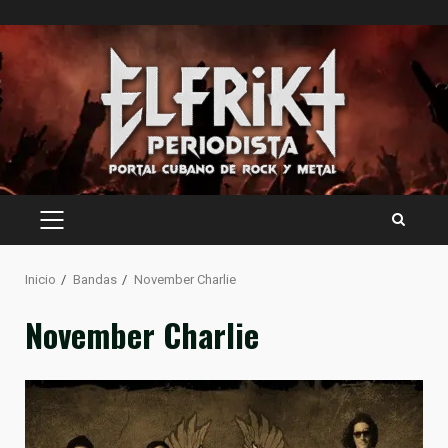
Saltar
al
contenido
MENÚ
PRINCIPAL
Inicio
Bandas
November Charlie
November Charlie