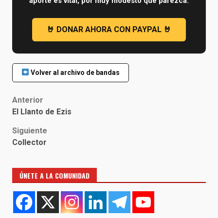
aporte es vital, por muy modesto que parezca.
Volver al archivo de bandas
Post
Anterior
El Llanto de Ezis
navigation
Siguiente
Collector
ÚNETE A LA COMUNIDAD