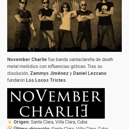
November Charlie
fue banda santaclareña de death
metal melódico con influencias góticas. Tras su
disolución,
Zammys Jiménez
y
Daniel Lezcano
fundaron
Los Locos Tristes.
Origen:
Santa Clara, Villa Clara, Cuba
Última ubicación:
Santa Clara, Villa Clara, Cuba