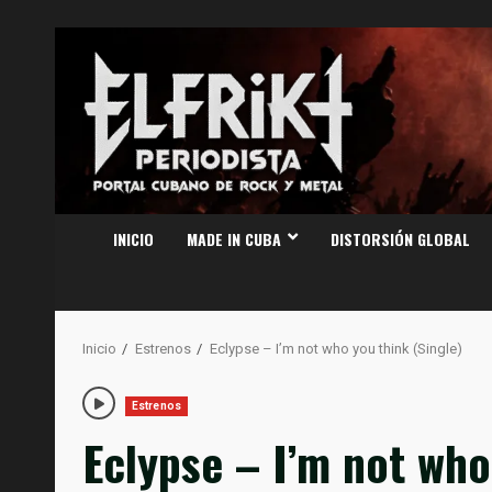
Saltar
al
contenido
INICIO
MADE IN CUBA
DISTORSIÓN GLOBAL
Inicio
Estrenos
Eclypse – I’m not who you think (Single)
Estrenos
Eclypse – I’m not who