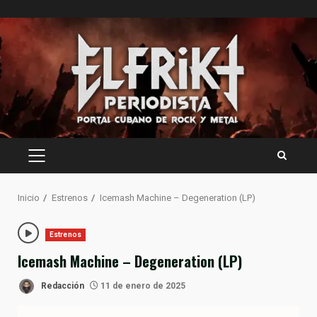
Saltar
al
contenido
MENÚ
PRINCIPAL
Inicio
Estrenos
Icemash Machine – Degeneration (LP)
Estrenos
Icemash Machine – Degeneration (LP)
Redacción
11 de enero de 2025