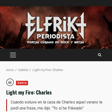
Saltar
al
contenido
MENÚ
PRINCIPAL
Inicio
Galería
Light my Fire: Charles
Galería
Light my Fire: Charles
Cuando estuve en la casa de Charles aquel verano le
pedí una frase, me dijo: “Yo sí he frikeado”