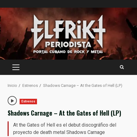
Saltar
al
contenido
MENÚ
PRINCIPAL
Inicio
Estrenos
Shadows Carnage – At the Gates of Hell (LP)
Estrenos
Shadows Carnage – At the Gates of Hell (LP)
At the Gates of Hell es el debut discográfico del
proyecto de death metal Shadows Carnage