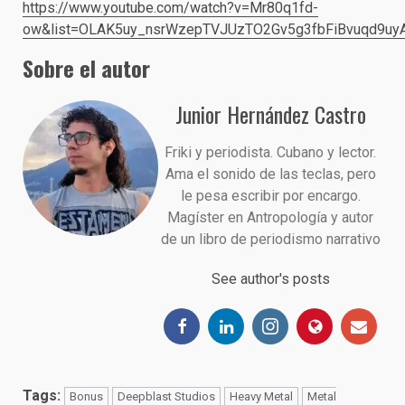
https://www.youtube.com/watch?v=Mr80q1fd-
ow&list=OLAK5uy_nsrWzepTVJUzTO2Gv5g3fbFiBvuqd9uy
Sobre el autor
Junior Hernández Castro
Friki y periodista. Cubano y lector.
Ama el sonido de las teclas, pero
le pesa escribir por encargo.
Magíster en Antropología y autor
de un libro de periodismo narrativo
See author's posts
Tags:
Bonus
Deepblast Studios
Heavy Metal
Metal