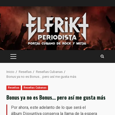
Saltar
al
contenido
MENÚ
PRINCIPAL
Inicio
Reseñas
Reseñas Cubanas
Bonus ya no es Bonus… pero así me gusta más
Reseñas
Reseñas Cubanas
Bonus ya no es Bonus… pero así me gusta más
Por ahora, este adelanto de lo que será el
álbum Disyuntiva conserva la llama de la espera