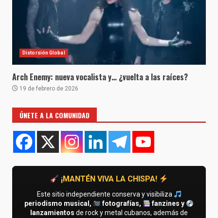
Distorsión Global
Arch Enemy: nueva vocalista y… ¿vuelta a las raíces?
19 de febrero de 2026
ÚNETE A LA COMUNIDAD
¡MANTÉN VIVA LA CHISPA!
Este sitio independiente conserva y visibiliza
periodismo musical,
fotografías,
fanzines y
lanzamientos
de rock y metal cubanos, además de