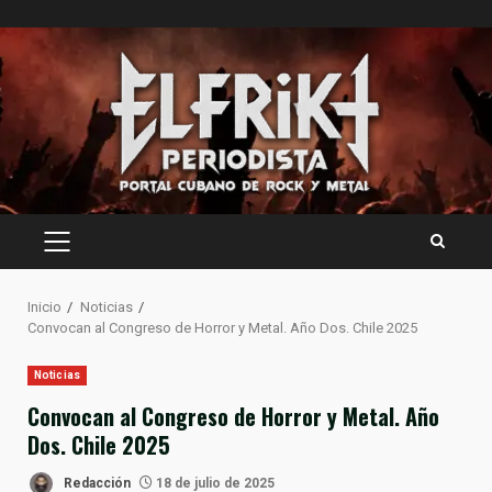
Saltar
al
contenido
MENÚ
PRINCIPAL
Inicio
Noticias
Convocan al Congreso de Horror y Metal. Año Dos. Chile 2025
Noticias
Convocan al Congreso de Horror y Metal. Año
Dos. Chile 2025
Redacción
18 de julio de 2025