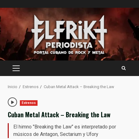
Saltar
al
contenido
MENÚ
PRINCIPAL
Inicio
Estrenos
Cuban Metal Attack – Breaking the Law
Estrenos
Cuban Metal Attack – Breaking the Law
El himno "Breaking the Law" es interpretado por
músicos de Antagon, Sectarium y Ufory