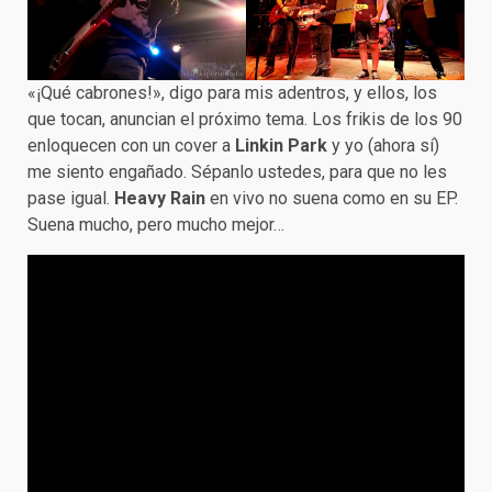
«¡Qué cabrones!», digo para mis adentros, y ellos, los
que tocan, anuncian el próximo tema. Los frikis de los 90
enloquecen con un cover a
Linkin Park
y yo (ahora sí)
me siento engañado. Sépanlo ustedes, para que no les
pase igual.
Heavy Rain
en vivo no suena como en su EP.
Suena mucho, pero mucho mejor…