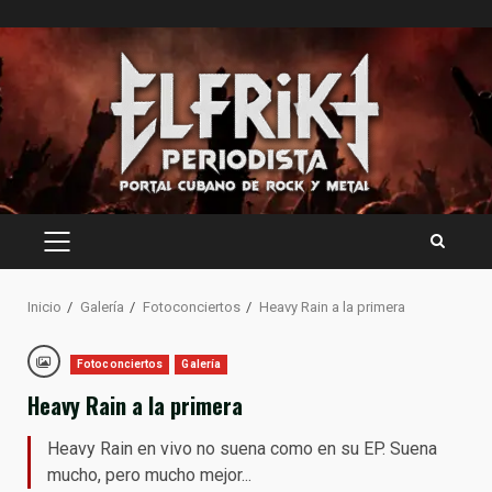
Saltar
al
contenido
MENÚ
PRINCIPAL
Inicio
Galería
Fotoconciertos
Heavy Rain a la primera
Fotoconciertos
Galería
Heavy Rain a la primera
Heavy Rain en vivo no suena como en su EP. Suena
mucho, pero mucho mejor...