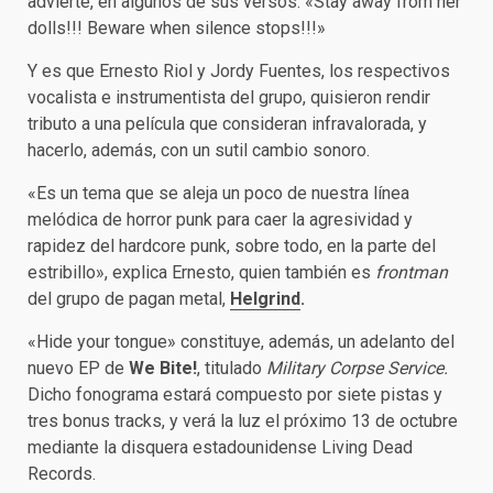
advierte, en algunos de sus versos: «Stay away from her
dolls!!! Beware when silence stops!!!»
Y es que Ernesto Riol y Jordy Fuentes, los respectivos
vocalista e instrumentista del grupo, quisieron rendir
tributo a una película que consideran infravalorada, y
hacerlo, además, con un sutil cambio sonoro.
«Es un tema que se aleja un poco de nuestra línea
melódica de horror punk para caer la agresividad y
rapidez del hardcore punk, sobre todo, en la parte del
estribillo», explica Ernesto, quien también es
frontman
del grupo de pagan metal,
Helgrind
.
«Hide your tongue» constituye, además, un adelanto del
nuevo EP de
We Bite!
, titulado
Military Corpse Service.
Dicho fonograma estará compuesto por siete pistas y
tres bonus tracks, y verá la luz el próximo 13 de octubre
mediante la disquera estadounidense Living Dead
Records.