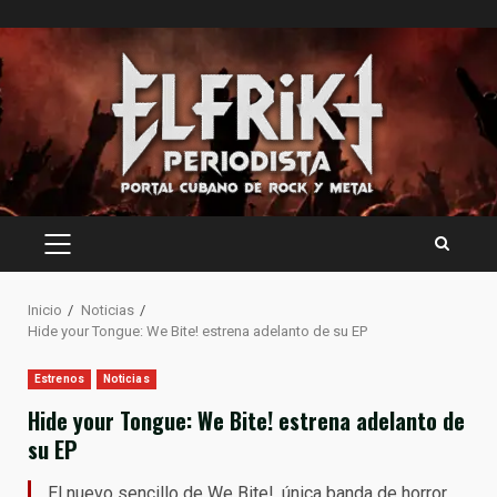
Saltar
al
contenido
MENÚ
PRINCIPAL
Inicio
Noticias
Hide your Tongue: We Bite! estrena adelanto de su EP
Estrenos
Noticias
Hide your Tongue: We Bite! estrena adelanto de
su EP
El nuevo sencillo de We Bite!, única banda de horror