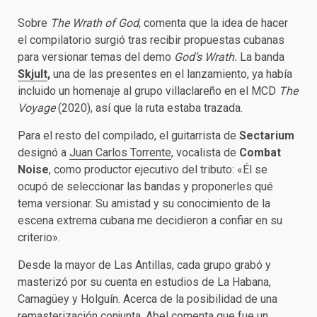
Sobre
The Wrath of God
, comenta que la idea de hacer
el compilatorio surgió tras recibir propuestas cubanas
para versionar temas del demo
God’s Wrath.
La banda
Skjult
,
una de las presentes en el lanzamiento, ya había
incluido un homenaje al grupo villaclareño en el MCD
The
Voyage
(2020), así que la ruta estaba trazada.
Para el resto del compilado, el guitarrista de
Sectarium
designó a
Juan Carlos Torrente
, vocalista de
Combat
Noise
, como productor ejecutivo del tributo: «Él se
ocupó de seleccionar las bandas y proponerles qué
tema versionar. Su amistad y su conocimiento de la
escena extrema cubana me decidieron a confiar en su
criterio».
Desde la mayor de Las Antillas, cada grupo grabó y
masterizó por su cuenta en estudios de La Habana,
Camagüey y Holguín. Acerca de la posibilidad de una
remasterización conjunta, Abel comenta que fue un