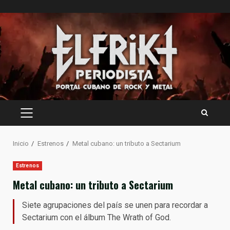
Saltar
al
contenido
MENÚ
PRINCIPAL
Inicio
Estrenos
Metal cubano: un tributo a Sectarium
Estrenos
Metal cubano: un tributo a Sectarium
Siete agrupaciones del país se unen para recordar a
Sectarium con el álbum The Wrath of God.