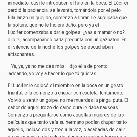
inmediato, casi le introducen el falo en la boca. El Lúcifer
perdió la paciencia, se levantó, tomándola por el pelo.
Ella lanzó un quejido, comenzó a llorar. Le suplicaba que
la soltara, que no le hiciera daño, pero ya el
Lúcifer comenzaba a darle golpes: ¿vas a mamar o no?,
dijo él, acompañando cada pregunta con un gaznatón. En
el silencio de la noche los golpes se escuchaban
altisonantes.
—Ya, ya, ya no me des más —dijo ella de pronto,
jadeando, yo voy a hacer lo que tú quieras.
El Lúcifer le colocó el miembro en la boca en un gesto
triunfal, ella comenzó a chupar con cautela, lentamente.
Volvió a sentir un golpe: no me muerdas la pinga, puta. El
sabor de aquel trozo de carne dura le daba náuseas.
Comenzó a preguntarse cómo aquellas mujeres de las
películas que tanto veía su hermano podían chupar tanto
aquello, incluso dos y tres a la vez, o acabadas de salir
de una vagina o del culo de alguien, e incluso tragarse el