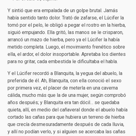
Y sintió que era empalada de un golpe brutal. Jamás
había sentido tanto dolor. Trató de zafarse, el Lúcifer la
tomó por el pelo, le obligó a pegar el rostro en la hierba,
siguió empujando. Ella gritó, las manos se le crisparon,
arrancó un mazo de hierba, pero ya el Lúcifer la había
metido completa. Luego, el movimiento frenético sobre
ella, el ardor, el dolor insoportable. Apretaba los dientes
para no gritar, cada embestida le dificultaba el habla.
Y el Lúcifer recordó a Blanquita, la yegua del abuelo, la
preferida de él. Ah, Blanquita, con ella conoció el sexo
por primera vez, el placer de meterla en una caverna
cálida, mucho más que la de una mujer, según comprobó
años después; y Blanquita era tan dócil… se quedaba
quieta, allí, en medio del cañaveral donde el abuelo había
cortado las cañas para que hubiera un terreno de hierba
que crecía desmesuradamente después de cada lluvia,
y allí no podían verlo, y si alguien se acercaba las cañas