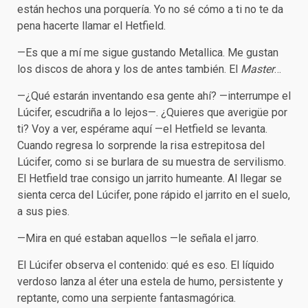
están hechos una porquería. Yo no sé cómo a ti no te da
pena hacerte llamar el Hetfield.
—Es que a mí me sigue gustando Metallica. Me gustan
los discos de ahora y los de antes también. El
Master
…
—¿Qué estarán inventando esa gente ahí? —interrumpe el
Lúcifer, escudriña a lo lejos—. ¿Quieres que averigüe por
ti? Voy a ver, espérame aquí —el Hetfield se levanta.
Cuando regresa lo sorprende la risa estrepitosa del
Lúcifer, como si se burlara de su muestra de servilismo.
El Hetfield trae consigo un jarrito humeante. Al llegar se
sienta cerca del Lúcifer, pone rápido el jarrito en el suelo,
a sus pies.
—Mira en qué estaban aquellos —le señala el jarro.
El Lúcifer observa el contenido: qué es eso. El líquido
verdoso lanza al éter una estela de humo, persistente y
reptante, como una serpiente fantasmagórica.