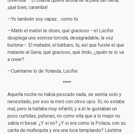
divertida—. El chama quiere anotarse la pata del Gena,
¡qué bien, caramba!
—Yo también soy capaz… como tú.
—Matín el matón te dicen, qué gracioso —el Lúcifer
desplega una sonrisa torcida, desagradable, la voz
burlona—. El matador, el bárbaro, tú, así que fuiste el que
mataste al Gena, qué gracioso, qué lindo, ¿quién te lo va
a creer?
—Cuéntame lo de Yolanda, Lúcifer.
****
Aquella noche no había pescado nada, se sentía solo y
necesitado, por eso la miró con otros ojos. Sí, no estaba
mal, pero la hallaba muy infantil, y a él le gustaban un
poco curtidas, putonas, no como ella que a lo mejor no
sabía ni besar. ¿Y si no? ¿Y si era como la Polaca, con su
carita de muñequita y era una loca templando? Lástima