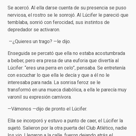
Se acercó. Al ella darse cuenta de su presencia se puso
nerviosa, el rostro se le sonrojó. Al Lúcifer le pareció que
temblaba, sonrió con ferocidad, sus instintos de
depredador se activaron.
—¿Quieres un trago? —le dijo.
Enseguida se percató que ella no estaba acostumbrada
a beber, pero era presa de una euforia que divertía al
Lúcifer: “eres una perra en celo”, pensaba. Se entretenía
con escuchar lo que ella le decía y que a él no le
interesaba para nada. La sonrisa feroz se le
transformó en una mueca diabólica, a ella le parecía muy
varonil su expresión carnívora.
—Vámonos —dijo de pronto el Lúcifer.
Ella se incorporó y estuvo a punto de caer, el Lúcifer la
sujetó. Salieron por la otra puerta del Club Atlético, nadie
los vio. Llegaron a la calle, fueron dejando atrás el