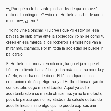
—¿Por qué no te he visto pinchar desde que empezó
esto del contingente? —dice el Hetfield al cabo de unos
minutos—, ¿y eso?
—Yo no vine a pinchar. ¿Tú crees que yo estoy pa´ esa
payasá de limpiarme ante la sociedad? Yo no sé cómo tú
crees en esa mierda, a los rockeros siempre nos van a
mirar mal, chamaco. Por mí toda la sociedad se puede ir
pal carajo.
El Hetfield lo observa en silencio, luego el jarro que el
Lúcifer extiende hacia él: no jodas más con esa mierda y
dátelo, escucha que le dicen. El té ha adquirido una
coloración extraña, peligrosa, y el Hetfield toma el jarrito
con cautela, luego mira al Lúcifer. Aquel ya se ha
acostumbrado a su mirada clínica, fría; ya no le molesta,
pues le parece que no hay atisbos de cálculo detrás de
aquella fijación, sino algo que no puede explicar, una