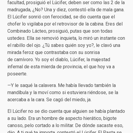
facultad, prosiguió el Lúcifer, deben ser como las 2 de la
madrugada, ¿No? Una y diez, contestó ella de mala gana.
El Lúcifer sonrió con ferocidad, se dio cuenta que el
chofer lo vigilaba por el retrovisor de la cabina. Eres del
Combinado Lácteo, prosiguió, putas que son todas
ustedes. Ella se removió inquieta, lo miró un instante con
el rabillo del ojo. ¿Tú sabes quién soy yo?, le clavó una
mirada feroz que contrastaba con su sonrisa
de carnívoro. Yo soy el diablo, Lúcifer, la majestad
infernal de esta mierda de provincia, el que hoy va a
poseerte.
—Y le saqué la calavera. Me había llevado también la
mandíbula y la moví como si estuviera riéndose, se la
acercaba a la cara. Se cagó del miedo, ja.
El Lúcifer no se dio cuenta que alguien se había plantado
a su lado. Era un hombre de aspecto hierático, bigote
canoso, pelo cortado a lo militar. De dónde sacaste eso,
dijo. A ti qué te importa, contestó el Lúcifer. El Pasta se