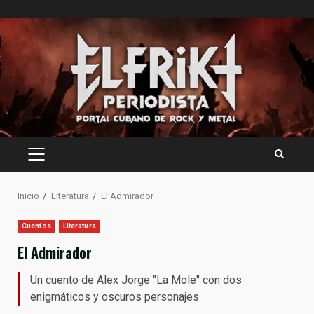
Saltar
al
contenido
MENÚ
PRINCIPAL
Inicio
Literatura
El Admirador
Cuentos
Literatura
El Admirador
Un cuento de Alex Jorge "La Mole" con dos
enigmáticos y oscuros personajes