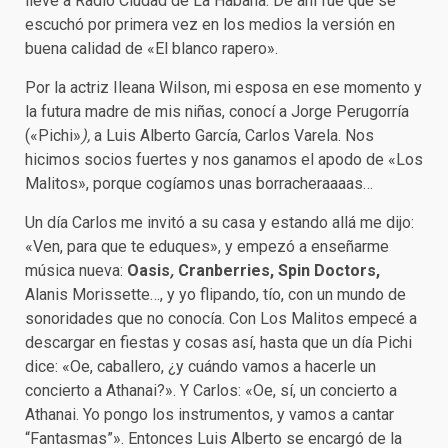
llevé a Radio Ciudad de La Habana. De ahí fue que se
escuchó por primera vez en los medios la versión en
buena calidad de «El blanco rapero».
Por la actriz Ileana Wilson, mi esposa en ese momento y
la futura madre de mis niñas, conocí a Jorge Perugorría
(«Pichi»
),
a Luis Alberto García, Carlos Varela. Nos
hicimos socios fuertes y nos ganamos el apodo de «Los
Malitos», porque cogíamos unas borracheraaaas…
Un día Carlos me invitó a su casa y estando allá me dijo:
«Ven, para que te eduques», y empezó a enseñarme
música nueva:
Oasis
,
Cranberries, Spin Doctors,
Alanis Morissette…, y yo flipando, tío, con un mundo de
sonoridades que no conocía. Con Los Malitos empecé a
descargar en fiestas y cosas así, hasta que un día Pichi
dice: «Oe, caballero, ¿y cuándo vamos a hacerle un
concierto a Athanai?». Y Carlos: «Oe, sí, un concierto a
Athanai. Yo pongo los instrumentos, y vamos a cantar
“Fantasmas”». Entonces Luis Alberto se encargó de la