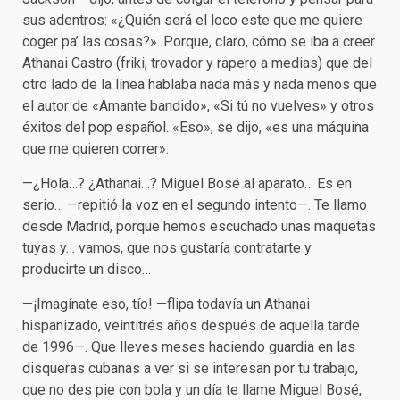
sus adentros: «¿Quién será el loco este que me quiere
coger pa’ las cosas?». Porque, claro, cómo se iba a creer
Athanai Castro (friki, trovador y rapero a medias) que del
otro lado de la línea hablaba nada más y nada menos que
el autor de «Amante bandido», «Si tú no vuelves» y otros
éxitos del pop español. «Eso», se dijo, «es una máquina
que me quieren correr».
—¿Hola…? ¿Athanai…? Miguel Bosé al aparato… Es en
serio… —repitió la voz en el segundo intento—. Te llamo
desde Madrid, porque hemos escuchado unas maquetas
tuyas y… vamos, que nos gustaría contratarte y
producirte un disco…
—¡Imagínate eso, tío! —flipa todavía un Athanai
hispanizado, veintitrés años después de aquella tarde
de 1996—. Que lleves meses haciendo guardia en las
disqueras cubanas a ver si se interesan por tu trabajo,
que no des pie con bola y un día te llame Miguel Bosé,