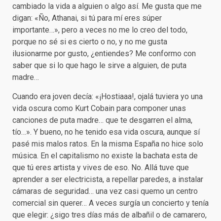
cambiado la vida a alguien o algo así. Me gusta que me
digan: «Ño, Athanai, si tú para mí eres súper
importante…», pero a veces no me lo creo del todo,
porque no sé si es cierto o no, y no me gusta
ilusionarme por gusto, ¿entiendes? Me conformo con
saber que si lo que hago le sirve a alguien, de puta
madre…
Cuando era joven decía: «¡Hostiaaa!, ojalá tuviera yo una
vida oscura como Kurt Cobain para componer unas
canciones de puta madre… que te desgarren el alma,
tío…». Y bueno, no he tenido esa vida oscura, aunque sí
pasé mis malos ratos. En la misma España no hice solo
música. En el capitalismo no existe la bachata esta de
que tú eres artista y vives de eso. No. Allá tuve que
aprender a ser electricista, a repellar paredes, a instalar
cámaras de seguridad… una vez casi quemo un centro
comercial sin querer… A veces surgía un concierto y tenía
que elegir: ¿sigo tres días más de albañil o de camarero,