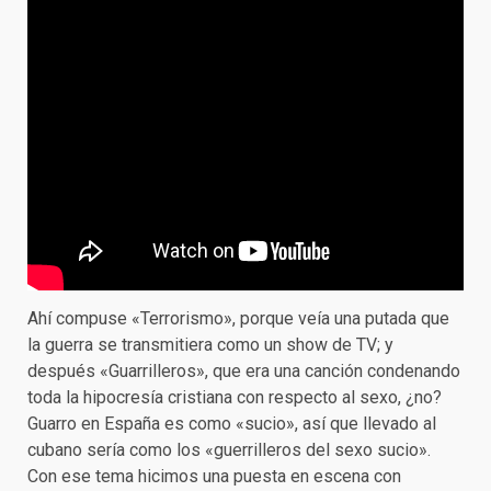
Ahí compuse «Terrorismo», porque veía una putada que
la guerra se transmitiera como un show de TV; y
después «Guarrilleros», que era una canción condenando
toda la hipocresía cristiana con respecto al sexo, ¿no?
Guarro en España es como «sucio», así que llevado al
cubano sería como los «guerrilleros del sexo sucio».
Con ese tema hicimos una puesta en escena con