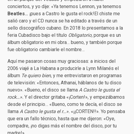
conciertos, y yo dije: «Ya tenemos Lennon, ya tenemos
Beatles
…
¡pues a Castro le gusta el rock!El chiste me
salió caro y el CD nunca se ha editado a través de un
sello discográfico cubano. En 2018 lo presentamos a la
feria Cubadisco bajo el título
Obligatorio,
porque es un
álbum obligatorio en mi obra… bueno, y también porque
fue obligatorio cambiarle el nombre…
Aquí me pasaron cosas muy graciosas: a inicios del
2006 viajé a La Habana a producirle a Lynn Milanés el
álbum
Te quiero bien
, y me entrevistaron en programas
de televisión: «Entonces, Athanai, háblanos de tu disco
nuevo». «Bueno, el disco se llama
A Castro le gusta el
rock…».
Y el director gritaba «¡Corten!», y empezábamos
desde el principio… «Bueno, como te decía, el disco se
llama
A Castro le gusta el r…».
«¡¡CORTEN!!». Yo pensaba
que era un fallo técnico, hasta que me dijeron: «Oye,
compadre, ¡no digas más el nombre del disco, por tu
madre!».