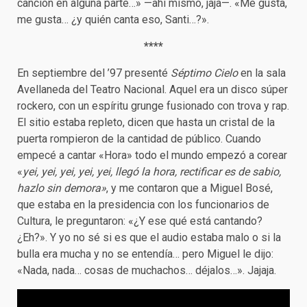
canción en alguna parte…» —ahí mismo, jaja—. «Me gusta,
me gusta… ¿y quién canta eso, Santi…?».
****
En septiembre del ’97 presenté
Séptimo Cielo
en la sala
Avellaneda del Teatro Nacional. Aquel era un disco súper
rockero, con un espíritu grunge fusionado con trova y rap.
El sitio estaba repleto, dicen que hasta un cristal de la
puerta rompieron de la cantidad de público. Cuando
empecé a cantar «Hora» todo el mundo empezó a corear
«
yei, yei, yei, yei, yei, llegó la hora, rectificar es de sabio,
hazlo sin demora»
, y me contaron que a Miguel Bosé,
que estaba en la presidencia con los funcionarios de
Cultura, le preguntaron: «¿Y ese qué está cantando?
¿Eh?». Y yo no sé si es que el audio estaba malo o si la
bulla era mucha y no se entendía… pero Miguel le dijo:
«Nada, nada… cosas de muchachos… déjalos…». Jajaja.