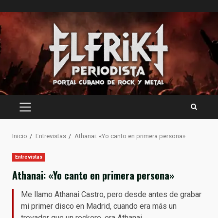
Saltar
al
contenido
MENÚ
PRINCIPAL
Inicio
Entrevistas
Athanai: «Yo canto en primera persona»
Entrevistas
Athanai: «Yo canto en primera persona»
Me llamo Athanai Castro, pero desde antes de grabar
mi primer disco en Madrid, cuando era más un
trovador que un rockero, era Athanai