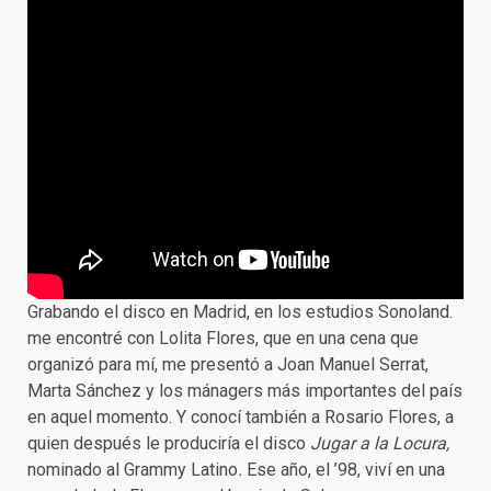
Grabando el disco en Madrid, en los estudios Sonoland.
me encontré con Lolita Flores, que en una cena que
organizó para mí, me presentó a Joan Manuel Serrat,
Marta Sánchez y los mánagers más importantes del país
en aquel momento. Y conocí también a Rosario Flores, a
quien después le produciría el disco
Jugar a la Locura,
nominado al Grammy Latino
.
Ese año, el ’98, viví en una