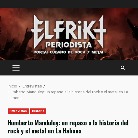
Saltar
al
contenido
MENÚ
PRINCIPAL
Inicio
Entrevistas
Humberto Manduley: un repaso a la historia del rock y el metal en La
Habana
Entrevistas
Historia
Humberto Manduley: un repaso a la historia del
rock y el metal en La Habana