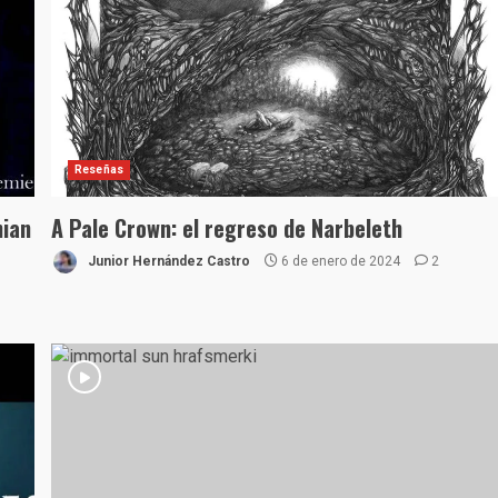
Reseñas
hian
A Pale Crown: el regreso de Narbeleth
Junior Hernández Castro
6 de enero de 2024
2