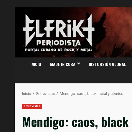
Saltar
al
contenido
INICIO
MADE IN CUBA
DISTORSIÓN GLOBAL
Inicio
Entrevistas
Mendigo: caos, black metal y cómics
Entrevistas
Mendigo: caos, black