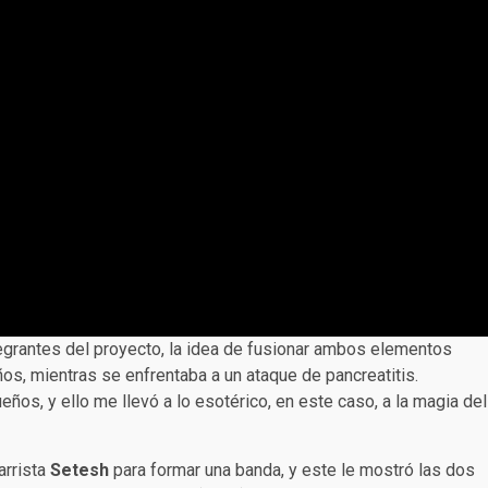
egrantes del proyecto, la idea de fusionar ambos elementos
os, mientras se enfrentaba a un ataque de pancreatitis.
os, y ello me llevó a lo esotérico, en este caso, a la magia del
arrista
Setesh
para formar una banda, y este le mostró las dos