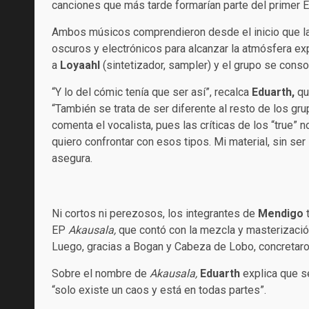
canciones que más tarde formarían parte del primer
Ambos músicos comprendieron desde el inicio que l
oscuros y electrónicos para alcanzar la atmósfera ex
a
Loyaahl
(sintetizador, sampler) y el grupo se conso
“Y lo del cómic tenía que ser así”, recalca
Eduarth,
qui
“También se trata de ser diferente al resto de los gr
comenta el vocalista, pues las críticas de los “true” 
quiero confrontar con esos tipos. Mi material, sin se
asegura.
Ni cortos ni perezosos, los integrantes de
Mendigo
EP
Akausala,
que contó con la mezcla y masterizació
Luego, gracias a Bogan y Cabeza de Lobo, concretaron
Sobre el nombre de
Akausala,
Eduarth
explica que se
“solo existe un caos y está en todas partes”.