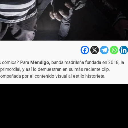
os cómics? Para
Mendigo,
banda madrileña fundada en 2018, la
primordial, y así lo demuestran en su más reciente clip,
mpañada por el contenido visual al estilo historieta.