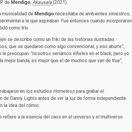
 EP de
Mendigo
,
Akausala
(2021).
a musicalidad de
Mendigo
necesitaba de ambientes siniestros,
perimental a la que aspiraban. Fue entonces cuando incorporaron
lidó como trío.
en se describe como un friki de las historias ilustradas.
upos, que se quedaron como algo convencional, y eso aburre”,
no le preocupan: “nosotros seríamos infieles en el black, pero yo
r la mejor banda, es mejor que el de muchos que van de true”,
trabajaron en los estudios Homeless para grabar el
n de Danny Lights antes de ver la luz de forma independiente.
 la idea del cómic.
 refiere a la esencia del caos en el universo y el multiverso: