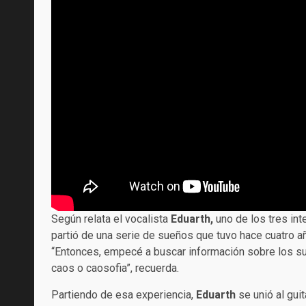
Según relata el vocalista
Eduarth,
uno de los tres int
partió de una serie de sueños que tuvo hace cuatro añ
“Entonces, empecé a buscar información sobre los sueñ
caos o caosofia”, recuerda.
Partiendo de esa experiencia,
Eduarth
se unió al guit