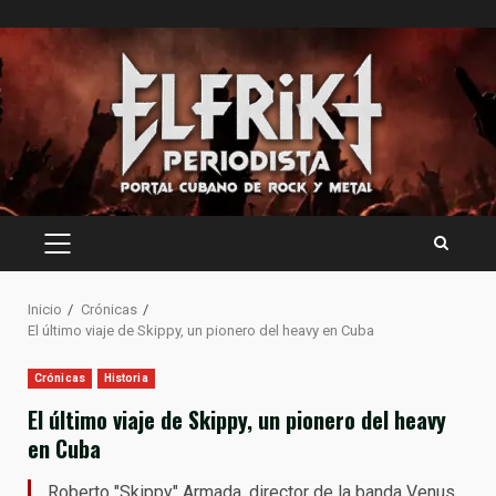
Saltar
al
contenido
MENÚ
PRINCIPAL
Inicio
Crónicas
El último viaje de Skippy, un pionero del heavy en Cuba
Crónicas
Historia
El último viaje de Skippy, un pionero del heavy
en Cuba
Roberto "Skippy" Armada, director de la banda Venus,