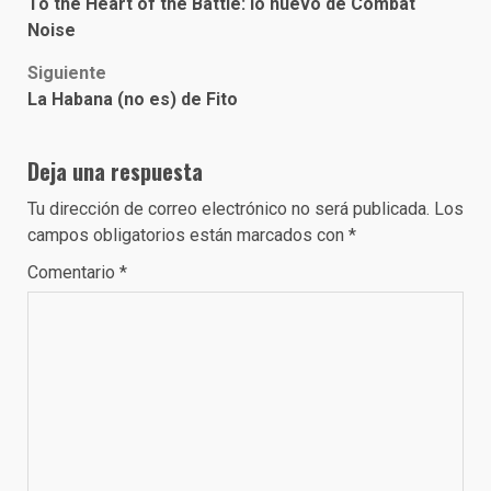
To the Heart of the Battle: lo nuevo de Combat
navigation
Noise
Siguiente
La Habana (no es) de Fito
Deja una respuesta
Tu dirección de correo electrónico no será publicada.
Los
campos obligatorios están marcados con
*
Comentario
*