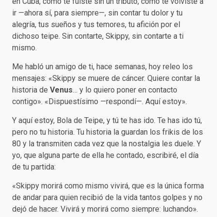
en Cuba, cómo te fuiste sin un tributo, cómo te volviste a
ir —ahora sí, para siempre—, sin contar tu dolor y tu
alegría, tus sueños y tus temores, tu afición por el
dichoso teipe. Sin contarte, Skippy, sin contarte a ti
mismo.
Me habló un amigo de ti, hace semanas, hoy releo los
mensajes: «Skippy se muere de cáncer. Quiere contar la
historia de
Venus
… y lo quiero poner en contacto
contigo». «Dispuestísimo —respondí—. Aquí estoy».
Y aquí estoy, Bola de Teipe, y tú te has ido. Te has ido tú,
pero no tu historia. Tu historia la guardan los frikis de los
80 y la transmiten cada vez que la nostalgia les duele. Y
yo, que alguna parte de ella he contado, escribiré, el día
de tu partida:
«Skippy morirá como mismo vivirá, que es la única forma
de andar para quien recibió de la vida tantos golpes y no
dejó de hacer. Vivirá y morirá como siempre: luchando».